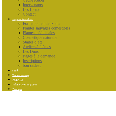
Cécile Aubel
Intervenants
Les Lieux
Contact
stages – formations
Formation en deux ans
Plantes sauvages comestibles
Plantes médicinales
Cosmétique naturelle
Stages d’été
Ateliers à thèmes
Les Duos
stages à la demande
Inscriptions
bon cadeau
santé
Traiteur sauvage
AGENDA
Méditer avec les plantes
Boutique