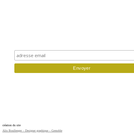
s'inscrire à la newsletter
création du site
Alix Boullenger – Designer graphique – Grenoble