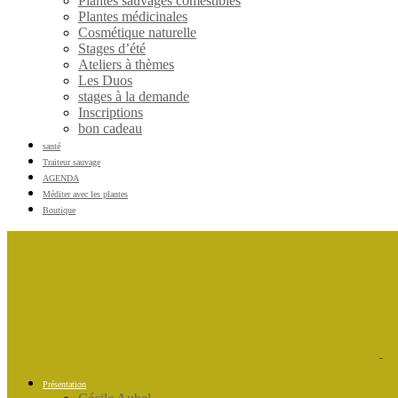
Plantes sauvages comestibles
Plantes médicinales
Cosmétique naturelle
Stages d’été
Ateliers à thèmes
Les Duos
stages à la demande
Inscriptions
bon cadeau
santé
Traiteur sauvage
AGENDA
Méditer avec les plantes
Boutique
Présentation