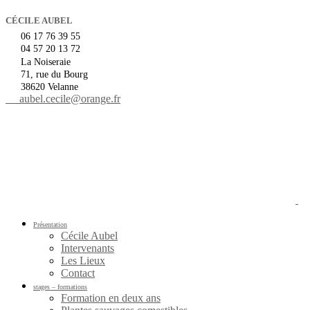
CÉCILE AUBEL
06 17 76 39 55
04 57 20 13 72
La Noiseraie
71, rue du Bourg
38620 Velanne
aubel.cecile@orange.fr
Présentation
Cécile Aubel
Intervenants
Les Lieux
Contact
stages – formations
Formation en deux ans