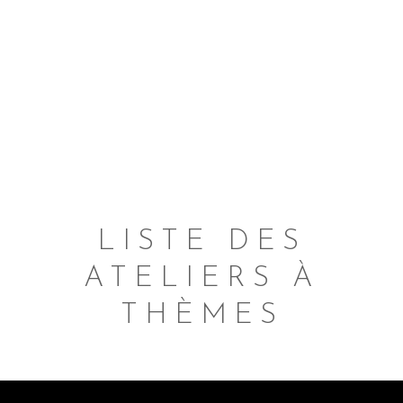
huiles de macération
• une thématique particulière
(par
exemple la ménopause, les troubles
du sommeil…).
Les ateliers à thème vous permettent
de progresser à votre rythme et/ou
d’aborder des thèmes précis.
Ils sont généralement proposés le
samedi ou le dimanche.
LISTE DES
ATELIERS À
THÈMES