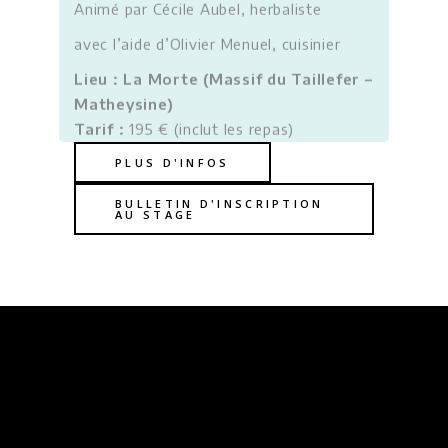
Animé par Cécile Aubel, herbaliste
avec l’aide d’Olivier Menuel, cuisinier
Lieu : La Morte (Massif du Taillefer –
Matheysine)
Tarif :
195 € (inclut les repas)
PLUS D'INFOS
BULLETIN D'INSCRIPTION
AU STAGE